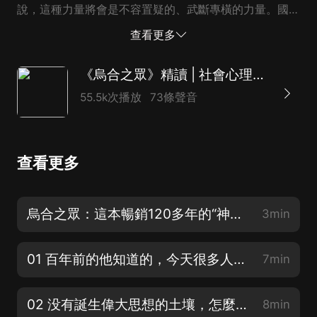
說，這種力量將會是不容置疑的、武斷專橫的力量。國王
的神權，將會很快被群眾的神權所替代。有些作家是與中
查看更多
產階級利益一致的，他們很好地反映了這些階級狹隘的思
想、固守的觀點、淺顯的懷疑主義，還有過分的自私。這
《烏合之眾》精讀 | 社會心理學暢銷榜TOP1（全新修訂版）
種新勢力的力量不斷變大，在他們看來是非常驚恐的。為
55.5k次播放
73條聲音
了對抗人們已經混亂的頭腦，他們向教會的道德勢力發出
了呼籲，雖然這種勢力是他們過去嗤之以鼻的。他們跟我
們談科學是怎麼破產的，讓我們懷著懺悔的心情投向羅馬
查看更多
教廷，並且提醒我們啟示性的真理所包含的教誨。但是，
他們卻忘了，現在已經太晚了。即使神寵真的打動了他
們，這樣的措施，也根本不會對那些混亂的頭腦產生和之
烏合之眾：這本暢銷120多年的“神書”究竟講了什麼？
3min
前一樣的影響了，因為他們已經不怎麼關心最近的宗教皈
依者所關注的事兒了。當今的群眾已經拋棄了諸神，這些
01 百年前的他知道的，今天很多人仍不懂 | 《烏合之眾》1902年作者序言（上）
7min
神是群眾的勸說者過去已經拋棄的，而且已經...
02 没有誕生偉大思想的土壤，怎麼會有偉大思想的誕生 | 《烏合之眾》1902年作者序言（下）
8min