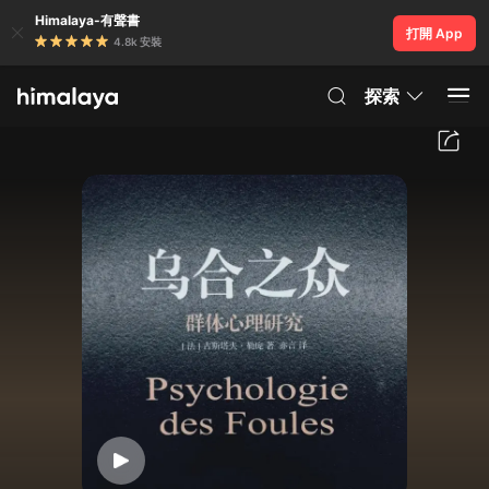
Himalaya-有聲書
打開 App
4.8k 安裝
探索