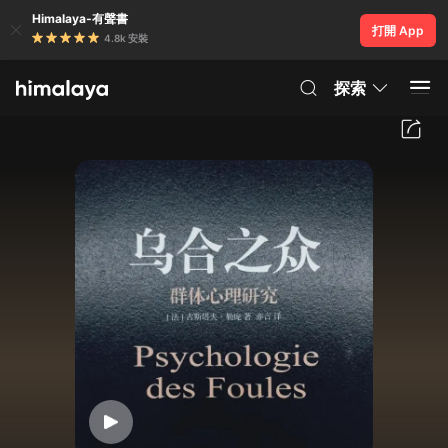
Himalaya-有聲書
打開 App
4.8k 安裝
探索