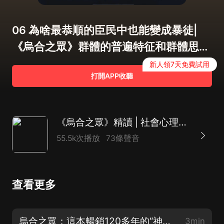
06 為啥最恭順的臣民中也能變成暴徒|
《烏合之眾》群體的普遍特征和群體思維
（一）
新人領7天免費試用
打開APP收聽
《烏合之眾》精讀 | 社會心理學暢銷榜TOP1（全新修訂版）
55.5k次播放
73條聲音
查看更多
烏合之眾：這本暢銷120多年的“神書”究竟講了什麼？
3min