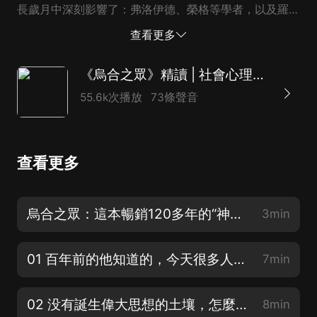
長歲月中深刻影響了：弗洛伊德、榮格等學者，以及羅斯
福、丘吉爾、戴高樂等政治人物。直到今天他仍然保持著
查看更多
持久的影響力。2010年,法國《世界報》與弗拉馬里翁出
版社聯合推出了“改變世界的20本書”，其中就有《烏合之
《烏合之眾》精讀 | 社會心理學暢銷榜TOP1（全新修訂版）
眾》。截止2013年，《烏合之眾》已被翻譯成近20種語
55.6k次播放
73條聲音
言。2018年12月21日，《烏合之眾》入選“40年·25部影
響力外譯作品”書單。這本書是否應當享有如此突出的地
位呢？我們當然可以提出異議，而且這本書的部分觀點並
查看更多
不算嚴謹，比如說婦女是没有進化好的物種，拉丁美洲人
是較為低下的民族等等。但這些瑕疵，無法掩蓋《烏合之
眾》作為一本經典的價值所在：它一針見血地指出了群體
烏合之眾：這本暢銷120多年的“神書”究竟講了什麼？
3min
社會所存在的種種問題。聽完這本書 你至少會搞懂這樣
的一些問題。比如：為什麼那麼多人會輕信謠言？為什麼
01 百年前的他知道的，今天很多人仍不懂 | 《烏合之眾》1902年作者序言（上）
7min
一旦加入傳銷組織，智商就會嚴重降低，等等...
02 没有誕生偉大思想的土壤，怎麼會有偉大思想的誕生 | 《烏合之眾》1902年作者序言（下）
8min