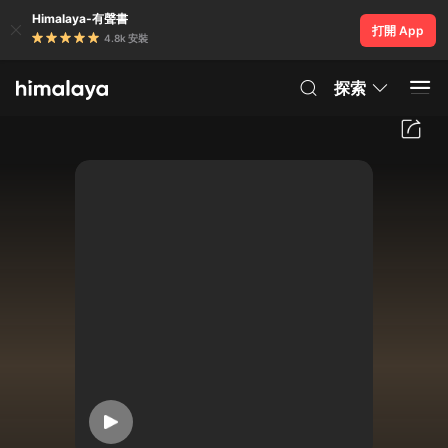
Himalaya-有聲書
打開 App
4.8k 安裝
探索