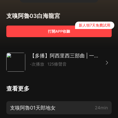
支嗅阿魯03白海龍宮
新人領7天免費試用
打開APP收聽
【多播】阿西里西三部曲 | 一段歷史神話故事
-次播放
125條聲音
查看更多
支嗅阿魯01天郎地女
24min