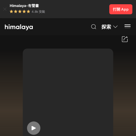
Himalaya-有聲書
打開 App
4.8k 安裝
探索