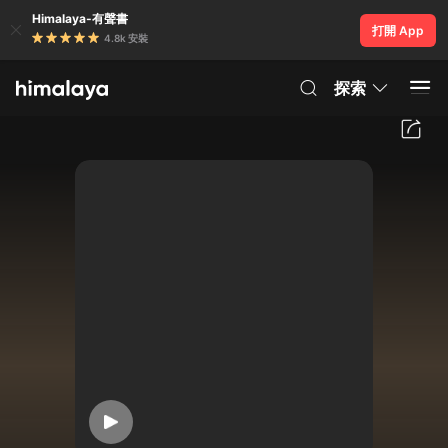
Himalaya-有聲書
打開 App
4.8k 安裝
探索