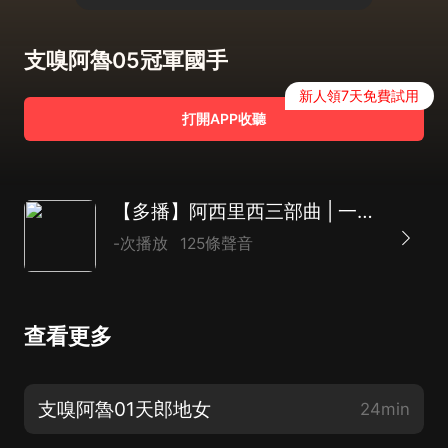
支嗅阿魯05冠軍國手
新人領7天免費試用
打開APP收聽
【多播】阿西里西三部曲 | 一段歷史神話故事
-次播放
125條聲音
查看更多
支嗅阿魯01天郎地女
24min