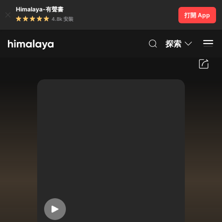
Himalaya-有聲書
打開 App
4.8k 安裝
探索