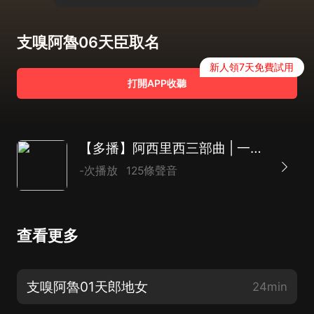
支嗅阿魯06天臣取名
新人領7天免費試用
打開APP收聽
【多播】阿西里西三部曲 | 一段歷史神話故事
-次播放
125條聲音
查看更多
支嗅阿魯01天郎地女
24min