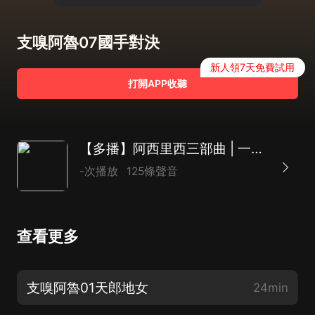
支嗅阿魯07國手對決
新人領7天免費試用
打開APP收聽
【多播】阿西里西三部曲 | 一段歷史神話故事
-次播放
125條聲音
查看更多
支嗅阿魯01天郎地女
24min