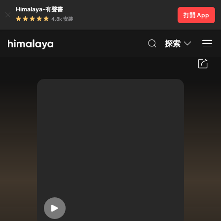
Himalaya-有聲書
打開 App
4.8k 安裝
探索