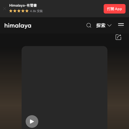
Himalaya-有聲書
打開 App
4.8k 安裝
探索