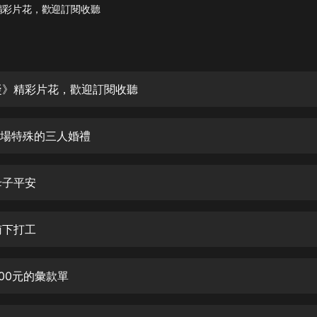
灰姑娘音樂
精彩片花，歡迎訂閱收聽
郭德綱於謙相聲全集
德雲社郭德綱相聲VIP
凝》精彩片花，歡迎訂閱收聽
安全警長啦咘啦哆·假期篇|新篇章加
更|寶寶巴士故事
寶寶巴士
一場特殊的三人婚禮
凡人修仙傳|楊洋主演影視原著|薑廣
濤配音多播版本
光合積木
母子平安
摸金天師【第一季】（紫襟演播）
南下打工
有聲的紫襟
無敵六皇子|爆笑穿越|無敵流皇子|安
300元的彙款單
燃領銜有聲小說
安燃