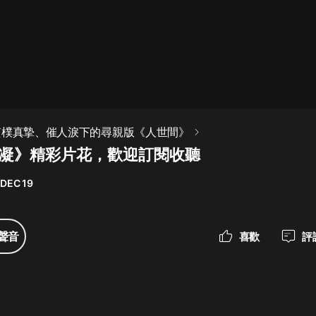
最佳女婿｜都市異能多人有聲劇｜一
種侃侃｜有聲小說
一種侃侃
米小圈上學記:一二三年級 | 暢銷出版
質樸真摯、催人淚下的尋親版《人世間》
物
雪凝》精彩片花，歡迎訂閱收聽
米小圈
 DEC 19
破壞者聯盟篇1-4季·猴子警長科學探
案記|寶寶巴士
寶寶巴士
聲音
喜歡
評
大奉打更人丨頭陀淵領銜多人有聲
劇|暢聽全集|王鶴棣、田曦薇主演影
視劇原著|賣報小郎君
頭陀淵講故事
總有這樣的歌只想一個人聽