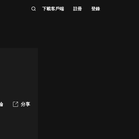
下載客戶端
註冊
登錄
論
分享