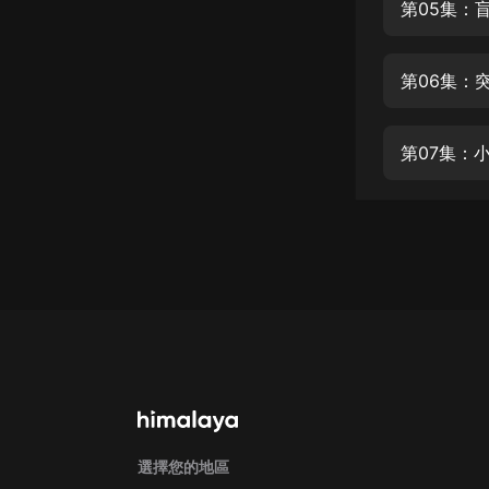
經典名著
第05集：
人物傳記
第06集：
電影
生活
第07集：
英語
日語
課程
少兒教育
二次元
教育培訓
IT科技
汽車
選擇您的地區