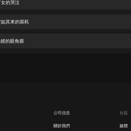
生命科學篇1-2·猴子警長科學探案記|
盲女的哭泣
寶寶巴士科普
寶寶巴士
突如其來的噩耗
【新民間劇場】我的老千江湖｜ 有聲
的紫襟｜ 魔幻千手
有聲的紫襟
小婧的眼角膜
《夜色鋼琴曲》
夜色鋼琴曲趙海洋
太荒吞天訣丨熱血玄幻丨紫襟領銜有
聲劇
有聲的紫襟
嫡女貴嫁 | 一刀蘇蘇團隊制作 | 古言
宮鬥重生爽文 多人有聲劇
一刀蘇蘇
公司信息
社區
中國大案紀實 | 每日一驚案！真實案
件恐怖刑偵尚文
關於我們
媒體
大舌頭尚文