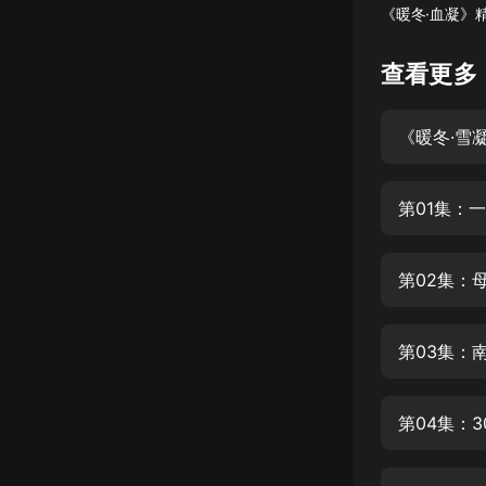
《暖冬·血凝》
懸疑
查看更多
科幻
好書精講
《暖冬·雪
外語
耽美
第01集：
認知思維
第02集：
人文
音樂
第03集：
粵語
頭條
第04集：
娛樂