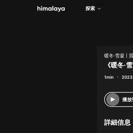
探索
全部
小說
個人成長
暖冬·雪凝丨
相聲評書
《暖冬·
兒童
1min
2023
歷史
情感治愈
播放
健康養生
商業財經
詳細信息
廣播劇