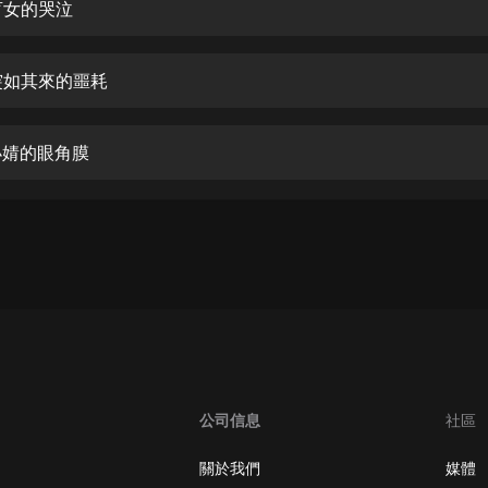
生命科學篇1-2·猴子警長科學探案記|
盲女的哭泣
寶寶巴士科普
寶寶巴士
突如其來的噩耗
【新民間劇場】我的老千江湖｜ 有聲
的紫襟｜ 魔幻千手
有聲的紫襟
小婧的眼角膜
《夜色鋼琴曲》
夜色鋼琴曲趙海洋
太荒吞天訣丨熱血玄幻丨紫襟領銜有
聲劇
有聲的紫襟
嫡女貴嫁 | 一刀蘇蘇團隊制作 | 古言
宮鬥重生爽文 多人有聲劇
一刀蘇蘇
公司信息
社區
中國大案紀實 | 每日一驚案！真實案
件恐怖刑偵尚文
關於我們
媒體
大舌頭尚文