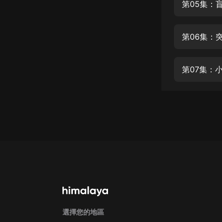
經典名著
第05集：
人物傳記
第06集：
電影
生活
第07集：
英語
日語
課程
少兒教育
二次元
教育培訓
IT科技
汽車
選擇您的地區