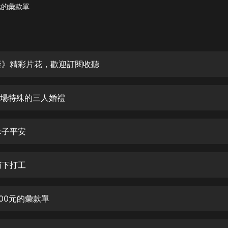
灰姑娘音樂
元的彙款單
郭德綱於謙相聲全集
德雲社郭德綱相聲VIP
凝》精彩片花，歡迎訂閱收聽
安全警長啦咘啦哆·假期篇|新篇章加
更|寶寶巴士故事
寶寶巴士
一場特殊的三人婚禮
凡人修仙傳|楊洋主演影視原著|薑廣
濤配音多播版本
光合積木
母子平安
摸金天師【第一季】（紫襟演播）
南下打工
有聲的紫襟
無敵六皇子|爆笑穿越|無敵流皇子|安
300元的彙款單
燃領銜有聲小說
安燃