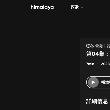
探索
全部
小說
個人成長
暖冬·雪凝丨
相聲評書
第04集：
兒童
7min
2023
歷史
情感治愈
播放
健康養生
商業財經
詳細信息
廣播劇