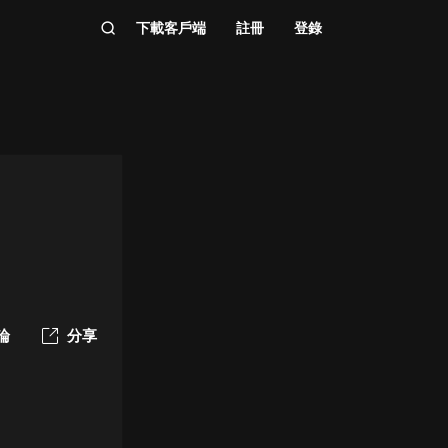
下載客戶端
註冊
登錄
論
分享