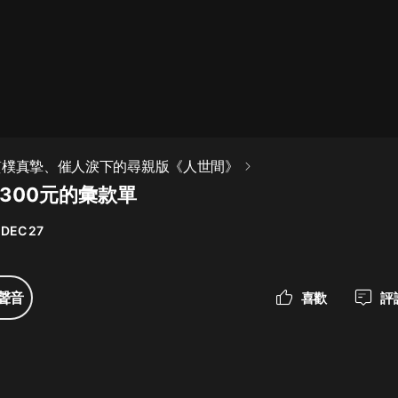
最佳女婿｜都市異能多人有聲劇｜一
種侃侃｜有聲小說
一種侃侃
米小圈上學記:一二三年級 | 暢銷出版
質樸真摯、催人淚下的尋親版《人世間》
物
300元的彙款單
米小圈
 DEC 27
破壞者聯盟篇1-4季·猴子警長科學探
案記|寶寶巴士
寶寶巴士
聲音
喜歡
評
大奉打更人丨頭陀淵領銜多人有聲
劇|暢聽全集|王鶴棣、田曦薇主演影
視劇原著|賣報小郎君
頭陀淵講故事
總有這樣的歌只想一個人聽