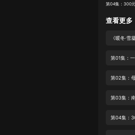
第04集：300
懸疑
查看更多
科幻
好書精講
《暖冬·雪
外語
耽美
第01集：
認知思維
第02集：
人文
音樂
第03集：
粵語
頭條
第04集：
娛樂