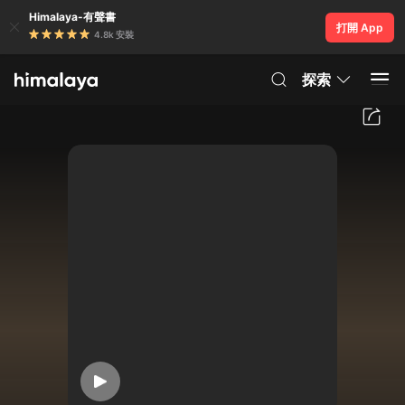
Himalaya-有聲書
打開 App
4.8k 安裝
探索