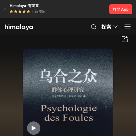
Himalaya-有聲書
打開 App
4.8k 安裝
探索