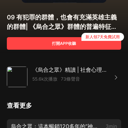
09 有犯罪的群體，也會有充滿英雄主義
的群體| 《烏合之眾》群體的普遍特征和
群體思維（四）
新人領7天免費試用
打開APP收聽
《烏合之眾》精讀 | 社會心理學暢銷榜TOP1（全新修訂版）
55.6k次播放
73條聲音
查看更多
烏合之眾：這本暢銷120多年的“神書”究竟講了什麼？
3min