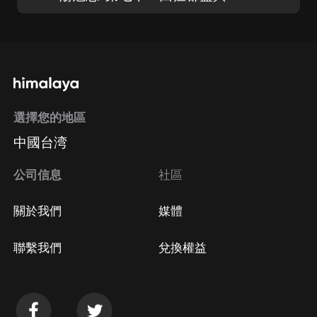
選擇您的地區
中國台湾
公司信息
社區
關於我們
媒體
聯繫我們
兌換權益