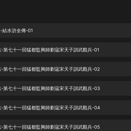
灰姑娘音樂
郭德綱於謙相聲全集
德雲社郭德綱相聲VIP
志-結水滸全傳-01
安全警長啦咘啦哆·假期篇|新篇章加
更|寶寶巴士故事
寇志-第七十一回猛都監興師剿寇宋天子訓武觀兵-01
寶寶巴士
凡人修仙傳|楊洋主演影視原著|薑廣
濤配音多播版本
寇志-第七十一回猛都監興師剿寇宋天子訓武觀兵-02
光合積木
寇志-第七十一回猛都監興師剿寇宋天子訓武觀兵-03
摸金天師【第一季】（紫襟演播）
有聲的紫襟
寇志-第七十一回猛都監興師剿寇宋天子訓武觀兵-04
無敵六皇子|爆笑穿越|無敵流皇子|安
燃領銜有聲小說
安燃
寇志-第七十一回猛都監興師剿寇宋天子訓武觀兵-05