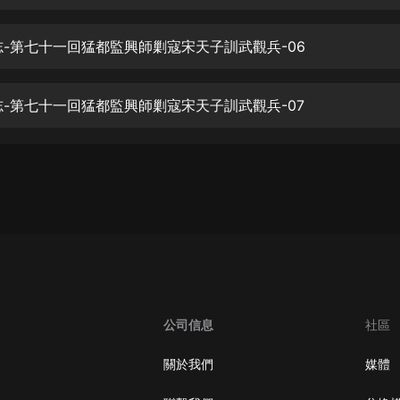
生命科學篇1-2·猴子警長科學探案記|
寶寶巴士科普
寶寶巴士
寇志-第七十一回猛都監興師剿寇宋天子訓武觀兵-06
【新民間劇場】我的老千江湖｜ 有聲
的紫襟｜ 魔幻千手
寇志-第七十一回猛都監興師剿寇宋天子訓武觀兵-07
有聲的紫襟
《夜色鋼琴曲》
夜色鋼琴曲趙海洋
太荒吞天訣丨熱血玄幻丨紫襟領銜有
聲劇
有聲的紫襟
嫡女貴嫁 | 一刀蘇蘇團隊制作 | 古言
宮鬥重生爽文 多人有聲劇
公司信息
社區
一刀蘇蘇
中國大案紀實 | 每日一驚案！真實案
關於我們
媒體
件恐怖刑偵尚文
大舌頭尚文