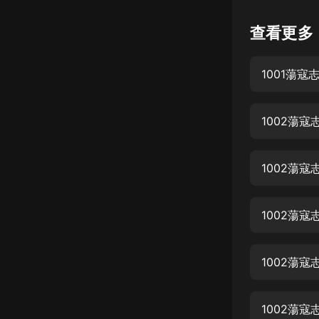
懸疑
查看更多
科幻
1001蕩寇
好書精講
外語
1002蕩
耽美
認知思維
1002蕩
人文
音樂
1002蕩
粵語
1002蕩
頭條
娛樂
1002蕩