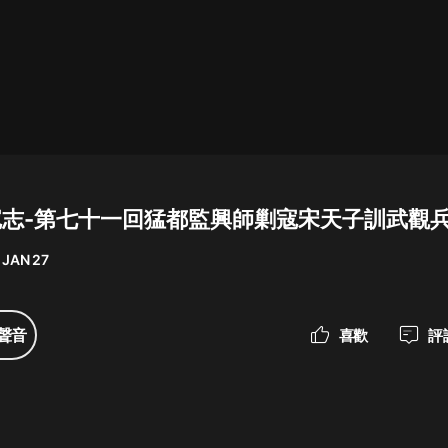
最佳女婿｜都市異能多人有聲劇｜一
種侃侃｜有聲小說
一種侃侃
米小圈上學記:一二三年級 | 暢銷出版
物
蕩寇志-第七十一回猛都監興師剿寇宋天子訓武觀兵
米小圈
 JAN 27
破壞者聯盟篇1-4季·猴子警長科學探
案記|寶寶巴士
寶寶巴士
聲音
喜歡
評
大奉打更人丨頭陀淵領銜多人有聲
劇|暢聽全集|王鶴棣、田曦薇主演影
視劇原著|賣報小郎君
頭陀淵講故事
總有這樣的歌只想一個人聽