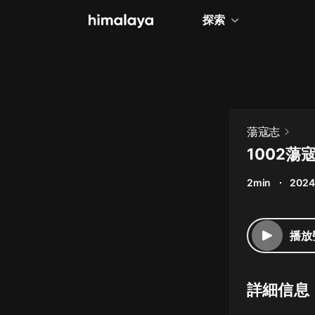
探索
全部
小說
個人成長
蕩寇志
相聲評書
1002
兒童
2min
2024
歷史
情感治愈
播放
健康養生
商業財經
詳細信息
廣播劇