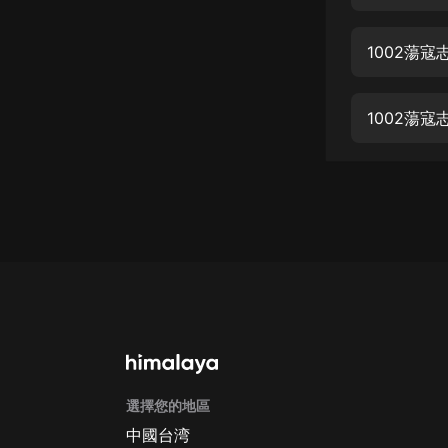
經典名著
人物傳記
1002蕩
電影
生活
1002蕩
英語
日語
課程
少兒教育
二次元
教育培訓
IT科技
選擇您的地區
汽車
中國台湾