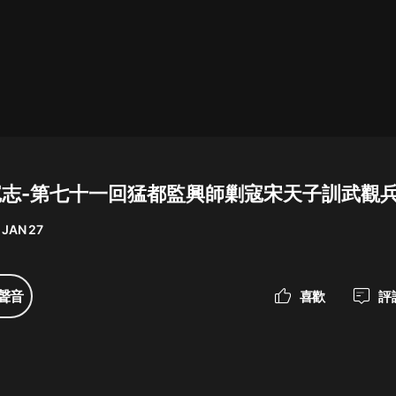
最佳女婿｜都市異能多人有聲劇｜一
種侃侃｜有聲小說
一種侃侃
米小圈上學記:一二三年級 | 暢銷出版
物
蕩寇志-第七十一回猛都監興師剿寇宋天子訓武觀兵
米小圈
 JAN 27
破壞者聯盟篇1-4季·猴子警長科學探
案記|寶寶巴士
寶寶巴士
聲音
喜歡
評
大奉打更人丨頭陀淵領銜多人有聲
劇|暢聽全集|王鶴棣、田曦薇主演影
視劇原著|賣報小郎君
頭陀淵講故事
總有這樣的歌只想一個人聽