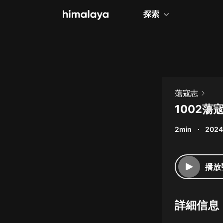
探索
全部
小說
個人成長
蕩寇志
相聲評書
1002
兒童
2min
2024
歷史
情感治愈
播放
健康養生
商業財經
詳細信息
廣播劇