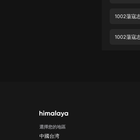
經典名著
人物傳記
1002蕩
電影
生活
1002蕩
英語
日語
課程
少兒教育
二次元
教育培訓
IT科技
選擇您的地區
汽車
中國台湾