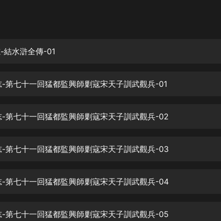
灰姑娘音樂
郭德綱於謙相聲全集
德雲社郭德綱相聲VIP
志-結水滸全傳-01
安全警長啦咘啦哆·假期篇|新篇章加
更|寶寶巴士故事
寇志-第七十一回猛都監興師剿寇宋天子訓武觀兵-01
寶寶巴士
凡人修仙傳|楊洋主演影視原著|薑廣
濤配音多播版本
寇志-第七十一回猛都監興師剿寇宋天子訓武觀兵-02
光合積木
寇志-第七十一回猛都監興師剿寇宋天子訓武觀兵-03
摸金天師【第一季】（紫襟演播）
有聲的紫襟
寇志-第七十一回猛都監興師剿寇宋天子訓武觀兵-04
無敵六皇子|爆笑穿越|無敵流皇子|安
燃領銜有聲小說
安燃
寇志-第七十一回猛都監興師剿寇宋天子訓武觀兵-05