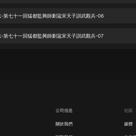
生命科學篇1-2·猴子警長科學探案記|
寶寶巴士科普
寶寶巴士
寇志-第七十一回猛都監興師剿寇宋天子訓武觀兵-06
【新民間劇場】我的老千江湖｜ 有聲
的紫襟｜ 魔幻千手
寇志-第七十一回猛都監興師剿寇宋天子訓武觀兵-07
有聲的紫襟
《夜色鋼琴曲》
夜色鋼琴曲趙海洋
太荒吞天訣丨熱血玄幻丨紫襟領銜有
聲劇
有聲的紫襟
嫡女貴嫁 | 一刀蘇蘇團隊制作 | 古言
宮鬥重生爽文 多人有聲劇
公司信息
社區
一刀蘇蘇
中國大案紀實 | 每日一驚案！真實案
關於我們
媒體
件恐怖刑偵尚文
大舌頭尚文