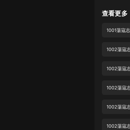
懸疑
查看更多
科幻
1001蕩寇
好書精講
外語
1002蕩
耽美
認知思維
1002蕩
人文
音樂
1002蕩
粵語
1002蕩
頭條
娛樂
1002蕩