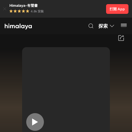
Himalaya-有聲書
打開 App
4.8k 安裝
探索