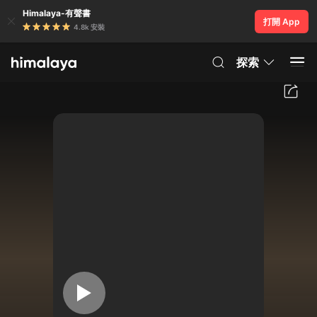
Himalaya-有聲書
打開 App
4.8k 安裝
探索