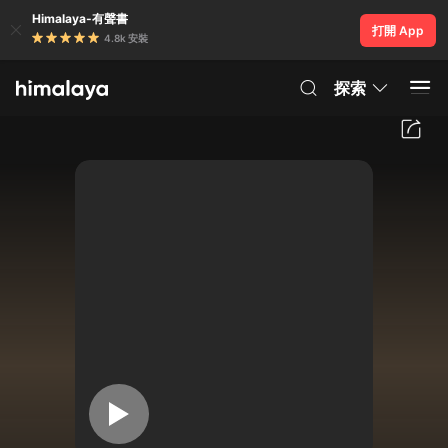
Himalaya-有聲書
打開 App
4.8k 安裝
探索