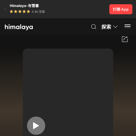
Himalaya-有聲書
打開 App
4.8k 安裝
探索