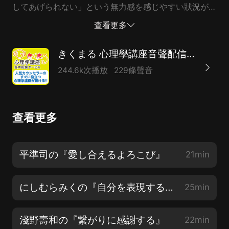
してあげられない」という無力感を感じやすい狀況が長
く続いているということだと思うのですね。「自分が、
查看更多
大切な人を傷つけてしまうかもしれない」という怖れと
「大切な人に、なにもしてあげられない」という無力感
きくまる 心理學講座音聲配信サービス
を感じるとき。つまりこんな私でごめんなさい。何もで
244.6k次播放
229條聲音
きなくて、ごめんなさい。この感情を感じ過ぎてしまう
と私たちは、自分以外のものに過剰な救いを求めてしま
いがちです。もっとちゃんとやってよ！こうなったの
查看更多
も、あなたのせいよ！あのとき、あなたがああしていれ
ば良かったんだ！私たちに迷惑かけないで！そんな不満
を感じやすくなったり。また、不安を必要以上に感じて
平準司の『愛し合えるよろこび』
21min
しまい冷靜さや客観性を失ってしまうこともあります。
今から考えると明らかにおかしいデマがあたかも本當の
にしむらみくの『自分を表現するほど、あなたは愛されやすくなる』
25min
ように世に広がってしまったり過剰な買い占めをした...
淺野壽和の『繋がりに感謝する』
22min