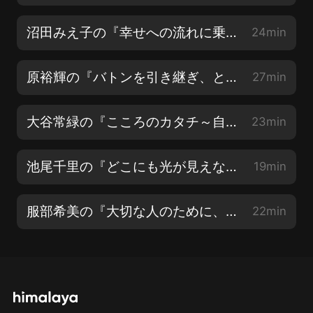
沼田みえ子の『幸せへの流れに乗る方法』
24min
原裕輝の『バトンを引き継ぎ、ともに歩む』
27min
大谷常緑の『こころのカタチ～自分を知る・人を知る～』
23min
池尾千里の『どこにも光が見えない時は～喜びの源になるということ～』
19min
服部希美の『大切な人のために、今、私が出來ること』
22min