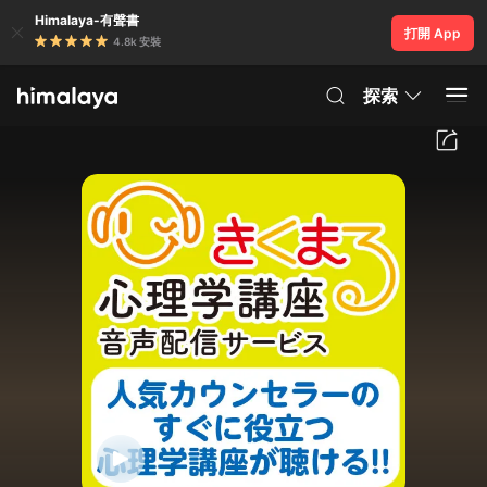
Himalaya-有聲書
打開 App
4.8k 安裝
探索