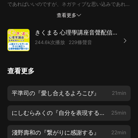
であればいいのですが、ネガティブな思い込みであれ
ば、あまり良い影響を週りには與えることができませ
查看更多
ん。あなたなら、共に歩く人にどんなバトンを引き継い
でいきたいでしょうか？臺風によって、名古屋や東京の
きくまる 心理學講座音聲配信サービス
ヒーリングワークが中止になる中、唯一開催された大阪
244.6k次播放
229條聲音
でのヒーリングワークのレクチャー音源です。
（2019/10/12 ヒーリングワーク＠大阪） ●原裕輝のブ
ログhttp://blog.livedoor.jp/cs_hara/人気カウンセラー
查看更多
のすぐに役立つ心理學講座のレクチャーや講演の音源を
販売しています！●きくまる 心理學講座音聲配信サー
ビスhttps://kikumaru.shop/
平準司の『愛し合えるよろこび』
21min
にしむらみくの『自分を表現するほど、あなたは愛されやすくなる』
25min
淺野壽和の『繋がりに感謝する』
22min