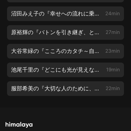
沼田みえ子の『幸せへの流れに乗る方法』
24min
原裕輝の『バトンを引き継ぎ、ともに歩む』
27min
大谷常緑の『こころのカタチ～自分を知る・人を知る～』
23min
池尾千里の『どこにも光が見えない時は～喜びの源になるということ～』
19min
服部希美の『大切な人のために、今、私が出來ること』
22min