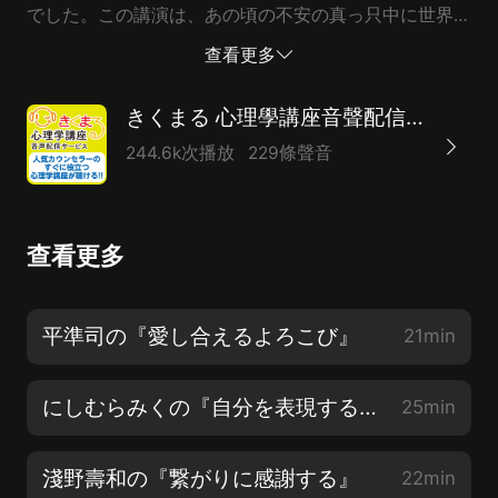
でした。この講演は、あの頃の不安の真っ只中に世界中
がいた時のものです。あれから半年ほど経ちました。
查看更多
今、講演を聞いてみると、當初のような大きな不安や怖
さは少しずつですが、和らいできてるんだなと、感じま
きくまる 心理學講座音聲配信サービス
す。半年、みなさん、本當にがんばってきましたよね。
244.6k次播放
229條聲音
お聴きいただけたらと思います。＊＊＊カウンセリング
をさせていただいていてよく感じることは、ご自身の問
題を解決したくてカウンセリングにいらしていたはずな
查看更多
のに実は、誰かを理解するための時間だったということ
が少なくありません。そして、誰かのことを深く理解す
ることがご自身の問題を紐解く助けになることもまた少
平準司の『愛し合えるよろこび』
21min
なくありません。「問題には、ギフト（贈り物）があ
る」問題は、よろしくないものですが、起こった理由が
にしむらみくの『自分を表現するほど、あなたは愛されやすくなる』
25min
あり、そこには必ずなにかしらの意味があるはずだとい
う考...
淺野壽和の『繋がりに感謝する』
22min