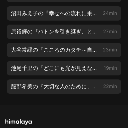
沼田みえ子の『幸せへの流れに乗る方法』
24min
原裕輝の『バトンを引き継ぎ、ともに歩む』
27min
大谷常緑の『こころのカタチ～自分を知る・人を知る～』
23min
池尾千里の『どこにも光が見えない時は～喜びの源になるということ～』
19min
服部希美の『大切な人のために、今、私が出來ること』
22min