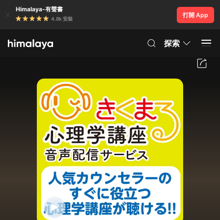
Himalaya-有聲書
打開 App
4.8k 安裝
探索