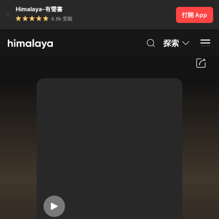
Himalaya-有聲書
打開 App
4.8k 安裝
探索