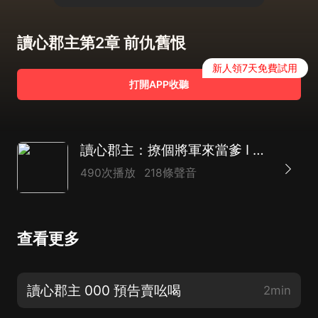
讀心郡主第2章 前仇舊恨
新人領7天免費試用
打開APP收聽
讀心郡主：撩個將軍來當爹 I 穿越逆襲大女主，暴打綠茶小心機
490次播放
218條聲音
查看更多
讀心郡主 000 預告賣吆喝
2min