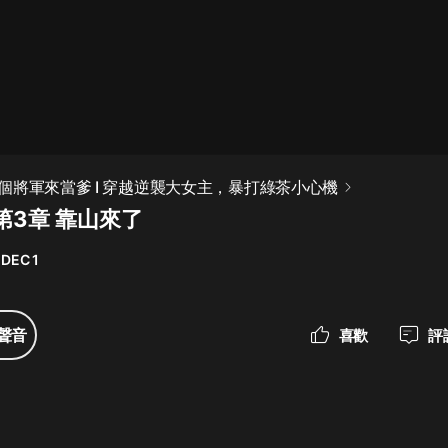
最佳女婿｜都市異能多人有聲劇｜一
種侃侃｜有聲小說
一種侃侃
米小圈上學記:一二三年級 | 暢銷出版
個將軍來當爹 I 穿越逆襲大女主，暴打綠茶小心機
物
第3章 靠山來了
米小圈
 DEC 1
破壞者聯盟篇1-4季·猴子警長科學探
案記|寶寶巴士
寶寶巴士
聲音
喜歡
評
大奉打更人丨頭陀淵領銜多人有聲
劇|暢聽全集|王鶴棣、田曦薇主演影
視劇原著|賣報小郎君
頭陀淵講故事
總有這樣的歌只想一個人聽