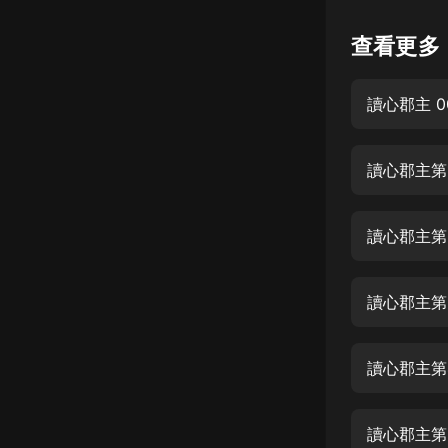
懸疑
查看更多
科幻
讀心郡主 0
好書精講
外語
讀心郡主第
耽美
認知思維
讀心郡主第
人文
音樂
讀心郡主第
粵語
讀心郡主第
頭條
娛樂
讀心郡主第