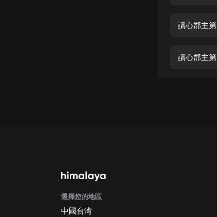
經典名著
人物傳記
讀心郡主第
電影
生活
讀心郡主第
英語
日語
課程
少兒教育
二次元
教育培訓
IT科技
選擇您的地區
汽車
中國台湾