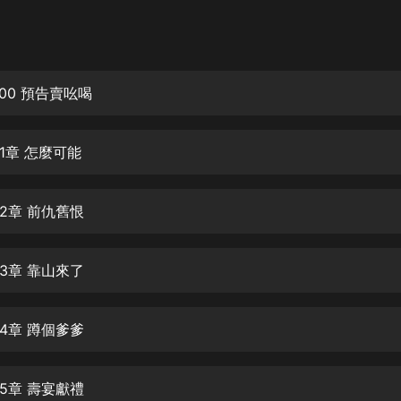
灰姑娘音樂
郭德綱於謙相聲全集
德雲社郭德綱相聲VIP
00 預告賣吆喝
安全警長啦咘啦哆·假期篇|新篇章加
更|寶寶巴士故事
1章 怎麼可能
寶寶巴士
凡人修仙傳|楊洋主演影視原著|薑廣
濤配音多播版本
2章 前仇舊恨
光合積木
3章 靠山來了
摸金天師【第一季】（紫襟演播）
有聲的紫襟
4章 蹲個爹爹
無敵六皇子|爆笑穿越|無敵流皇子|安
燃領銜有聲小說
安燃
5章 壽宴獻禮