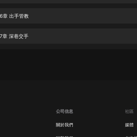
生命科學篇1-2·猴子警長科學探案記|
寶寶巴士科普
寶寶巴士
6章 出手管教
【新民間劇場】我的老千江湖｜ 有聲
的紫襟｜ 魔幻千手
7章 深巷交手
有聲的紫襟
《夜色鋼琴曲》
夜色鋼琴曲趙海洋
太荒吞天訣丨熱血玄幻丨紫襟領銜有
聲劇
有聲的紫襟
嫡女貴嫁 | 一刀蘇蘇團隊制作 | 古言
宮鬥重生爽文 多人有聲劇
公司信息
社區
一刀蘇蘇
中國大案紀實 | 每日一驚案！真實案
關於我們
媒體
件恐怖刑偵尚文
大舌頭尚文