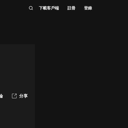
下載客戶端
註冊
登錄
論
分享