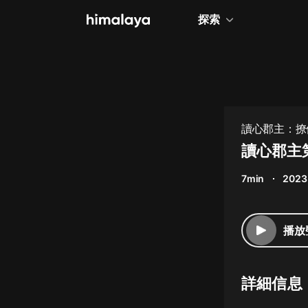
探索
全部
小說
個人成長
讀心郡主：撩
相聲評書
讀心郡主
兒童
7min
2023
歷史
情感治愈
播放
健康養生
商業財經
詳細信息
廣播劇