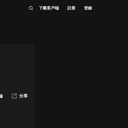
下載客戶端
註冊
登錄
論
分享