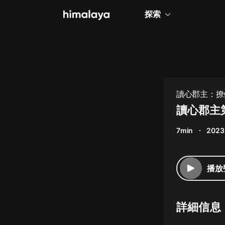
探索
全部
小說
個人成長
讀心郡主：撩
相聲評書
讀心郡主
兒童
7min
2023
歷史
情感治愈
播放
健康養生
商業財經
詳細信息
廣播劇