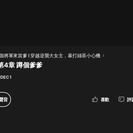
最佳女婿｜都市異能多人有聲劇｜一
種侃侃｜有聲小說
一種侃侃
米小圈上學記:一二三年級 | 暢銷出版
個將軍來當爹 I 穿越逆襲大女主，暴打綠茶小心機
物
第4章 蹲個爹爹
米小圈
 DEC 1
破壞者聯盟篇1-4季·猴子警長科學探
案記|寶寶巴士
寶寶巴士
聲音
喜歡
評
大奉打更人丨頭陀淵領銜多人有聲
劇|暢聽全集|王鶴棣、田曦薇主演影
視劇原著|賣報小郎君
頭陀淵講故事
總有這樣的歌只想一個人聽