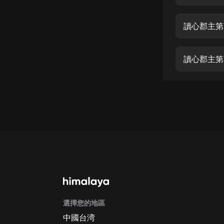
經典名著
人物傳記
讀心郡主第
電影
生活
讀心郡主第
英語
日語
課程
少兒教育
二次元
教育培訓
IT科技
選擇您的地區
汽車
中國台湾