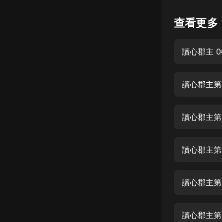
懸疑
查看更多
科幻
讀心郡主 0
好書精講
外語
讀心郡主第
耽美
認知思維
讀心郡主第
人文
音樂
讀心郡主第
粵語
讀心郡主第
頭條
娛樂
讀心郡主第