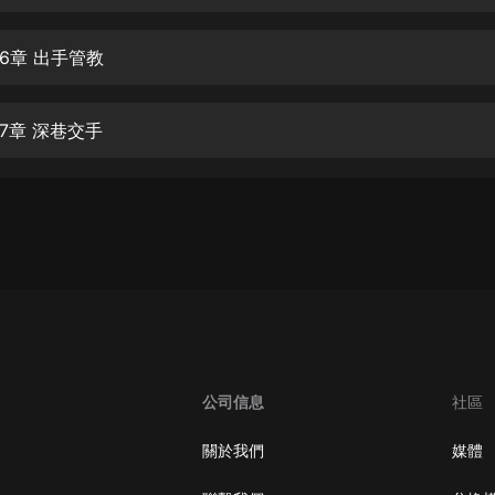
生命科學篇1-2·猴子警長科學探案記|
寶寶巴士科普
寶寶巴士
6章 出手管教
【新民間劇場】我的老千江湖｜ 有聲
的紫襟｜ 魔幻千手
7章 深巷交手
有聲的紫襟
《夜色鋼琴曲》
夜色鋼琴曲趙海洋
太荒吞天訣丨熱血玄幻丨紫襟領銜有
聲劇
有聲的紫襟
嫡女貴嫁 | 一刀蘇蘇團隊制作 | 古言
宮鬥重生爽文 多人有聲劇
公司信息
社區
一刀蘇蘇
中國大案紀實 | 每日一驚案！真實案
關於我們
媒體
件恐怖刑偵尚文
大舌頭尚文