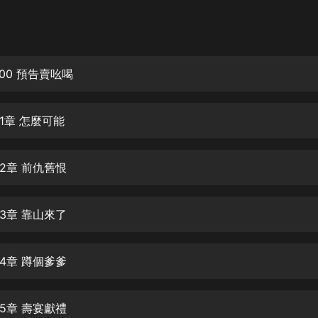
灰姑娘音樂
郭德綱於謙相聲全集
德雲社郭德綱相聲VIP
00 預告賣吆喝
安全警長啦咘啦哆·假期篇|新篇章加
更|寶寶巴士故事
1章 怎麼可能
寶寶巴士
凡人修仙傳|楊洋主演影視原著|薑廣
濤配音多播版本
2章 前仇舊恨
光合積木
3章 靠山來了
摸金天師【第一季】（紫襟演播）
有聲的紫襟
4章 蹲個爹爹
無敵六皇子|爆笑穿越|無敵流皇子|安
燃領銜有聲小說
安燃
5章 壽宴獻禮