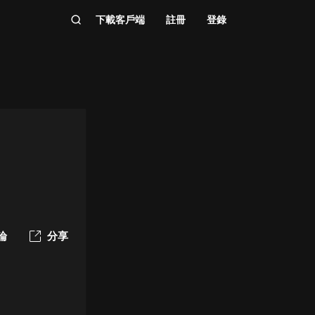
下載客戶端
註冊
登錄
論
分享