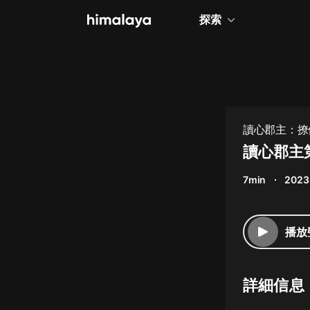
探索
全部
小說
個人成長
讀心郡主：撩
相聲評書
讀心郡主
兒童
7min
2023
歷史
情感治愈
播放
健康養生
商業財經
詳細信息
廣播劇