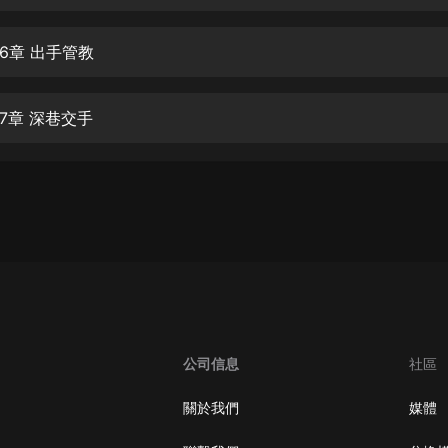
生命科學篇1-2·猴子警長科學探案記|
寶寶巴士科普
寶寶巴士
6章 出手管教
【新民間劇場】我的老千江湖｜ 有聲
的紫襟｜ 魔幻千手
7章 深巷交手
有聲的紫襟
《夜色鋼琴曲》
夜色鋼琴曲趙海洋
太荒吞天訣丨熱血玄幻丨紫襟領銜有
聲劇
有聲的紫襟
嫡女貴嫁 | 一刀蘇蘇團隊制作 | 古言
宮鬥重生爽文 多人有聲劇
公司信息
社區
一刀蘇蘇
中國大案紀實 | 每日一驚案！真實案
關於我們
媒體
件恐怖刑偵尚文
大舌頭尚文