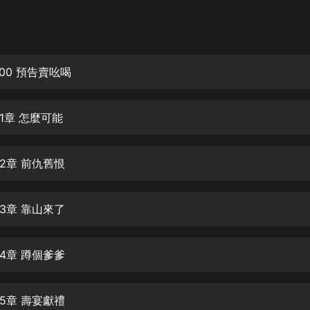
灰姑娘音樂
郭德綱於謙相聲全集
德雲社郭德綱相聲VIP
00 預告賣吆喝
安全警長啦咘啦哆·假期篇|新篇章加
更|寶寶巴士故事
1章 怎麼可能
寶寶巴士
凡人修仙傳|楊洋主演影視原著|薑廣
濤配音多播版本
2章 前仇舊恨
光合積木
3章 靠山來了
摸金天師【第一季】（紫襟演播）
有聲的紫襟
4章 蹲個爹爹
無敵六皇子|爆笑穿越|無敵流皇子|安
燃領銜有聲小說
安燃
5章 壽宴獻禮