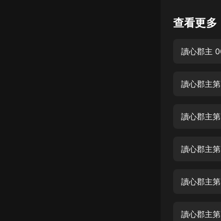
懸疑
查看更多
科幻
讀心郡主 0
好書精講
外語
讀心郡主第
耽美
認知思維
讀心郡主第
人文
音樂
讀心郡主第
粵語
讀心郡主第
頭條
娛樂
讀心郡主第