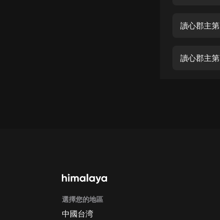
經典名著
人物傳記
讀心郡主第
電影
生活
讀心郡主第
英語
日語
課程
少兒教育
二次元
教育培訓
IT科技
選擇您的地區
汽車
中國台湾