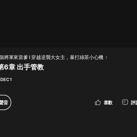
最佳女婿｜都市異能多人有聲劇｜一
種侃侃｜有聲小說
一種侃侃
米小圈上學記:一二三年級 | 暢銷出版
個將軍來當爹 I 穿越逆襲大女主，暴打綠茶小心機
物
第6章 出手管教
米小圈
 DEC 1
破壞者聯盟篇1-4季·猴子警長科學探
案記|寶寶巴士
寶寶巴士
聲音
喜歡
評
大奉打更人丨頭陀淵領銜多人有聲
劇|暢聽全集|王鶴棣、田曦薇主演影
視劇原著|賣報小郎君
頭陀淵講故事
總有這樣的歌只想一個人聽