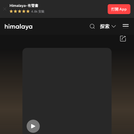
Himalaya-有聲書
打開 App
4.8k 安裝
探索