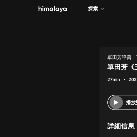
探索
全部
小說
個人成長
單田芳評書：
相聲評書
單田芳《
兒童
27min
202
歷史
情感治愈
播放
健康養生
商業財經
詳細信息
廣播劇