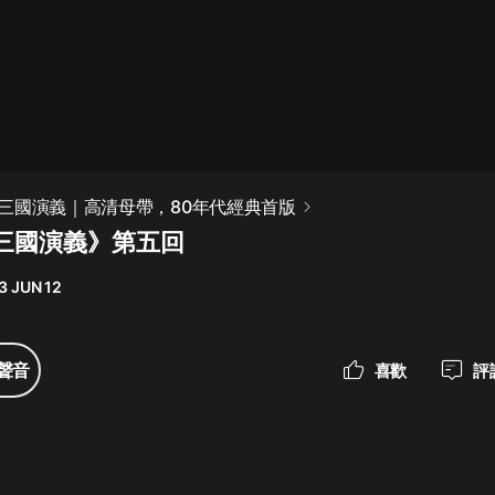
最佳女婿｜都市異能多人有聲劇｜一
種侃侃｜有聲小說
一種侃侃
米小圈上學記:一二三年級 | 暢銷出版
三國演義｜高清母帶，80年代經典首版
物
三國演義》第五回
米小圈
3 JUN 12
破壞者聯盟篇1-4季·猴子警長科學探
案記|寶寶巴士
寶寶巴士
聲音
喜歡
評
大奉打更人丨頭陀淵領銜多人有聲
劇|暢聽全集|王鶴棣、田曦薇主演影
視劇原著|賣報小郎君
頭陀淵講故事
總有這樣的歌只想一個人聽