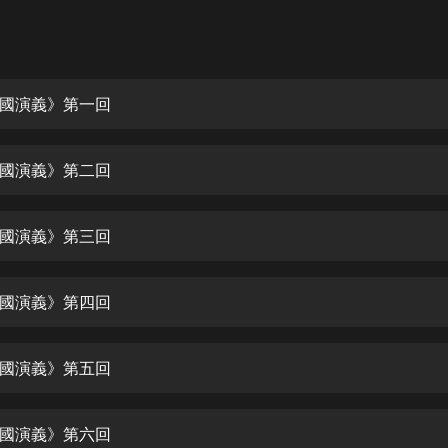
灰姑娘音樂
郭德綱於謙相聲全集
德雲社郭德綱相聲VIP
國演義》第一回
安全警長啦咘啦哆·假期篇|新篇章加
更|寶寶巴士故事
國演義》第二回
寶寶巴士
凡人修仙傳|楊洋主演影視原著|薑廣
濤配音多播版本
國演義》第三回
光合積木
國演義》第四回
摸金天師【第一季】（紫襟演播）
有聲的紫襟
國演義》第五回
無敵六皇子|爆笑穿越|無敵流皇子|安
燃領銜有聲小說
安燃
國演義》第六回