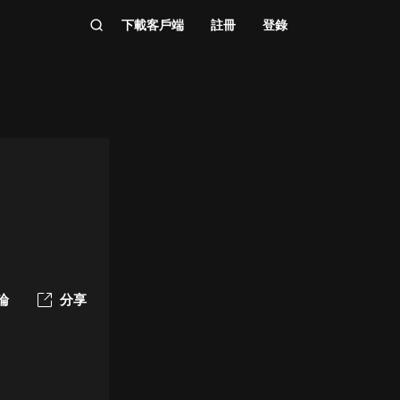
下載客戶端
註冊
登錄
論
分享