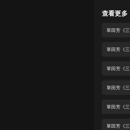
懸疑
查看更多
科幻
單田芳《三
好書精講
外語
單田芳《三
耽美
認知思維
單田芳《三
人文
音樂
單田芳《三
粵語
單田芳《三
頭條
娛樂
單田芳《三