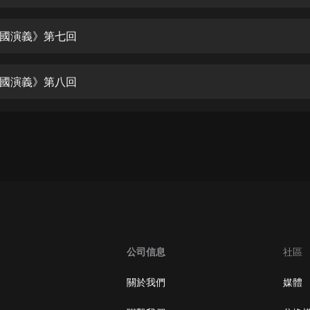
生命科學篇1-2·猴子警長科學探案記|
寶寶巴士科普
寶寶巴士
國演義》第七回
【新民間劇場】我的老千江湖｜ 有聲
的紫襟｜ 魔幻千手
國演義》第八回
有聲的紫襟
《夜色鋼琴曲》
夜色鋼琴曲趙海洋
太荒吞天訣丨熱血玄幻丨紫襟領銜有
聲劇
有聲的紫襟
嫡女貴嫁 | 一刀蘇蘇團隊制作 | 古言
宮鬥重生爽文 多人有聲劇
公司信息
社區
一刀蘇蘇
中國大案紀實 | 每日一驚案！真實案
關於我們
媒體
件恐怖刑偵尚文
大舌頭尚文