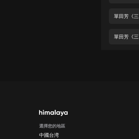
經典名著
人物傳記
單田芳《三
電影
生活
單田芳《三
英語
日語
課程
少兒教育
二次元
教育培訓
IT科技
選擇您的地區
汽車
中國台湾