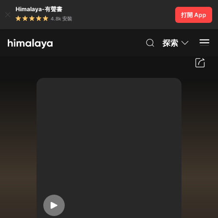
Himalaya-有聲書
打開 App
4.8k 安裝
探索