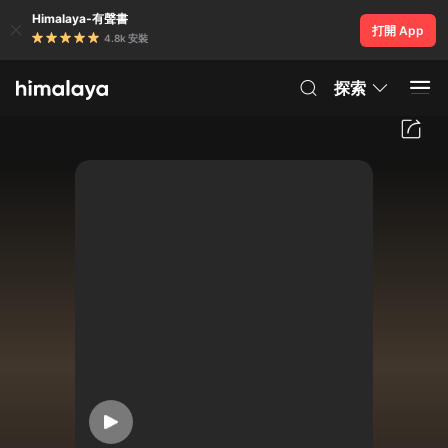
Himalaya-有聲書
打開 App
4.8k 安裝
探索