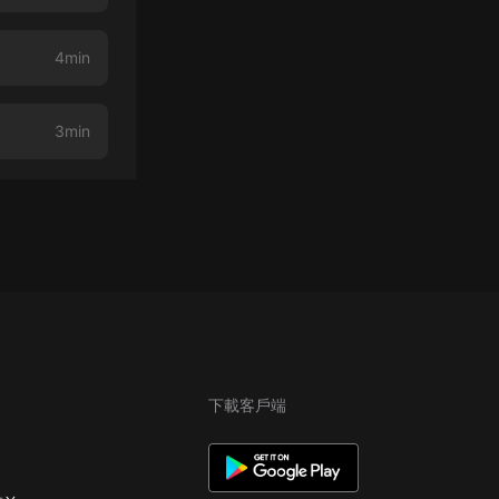
4min
3min
下載客戶端