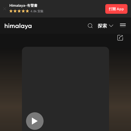
Himalaya-有聲書
打開 App
4.8k 安裝
探索