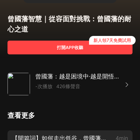
曾國藩智慧｜從容面對挑戰：曾國藩的耐
心之道
新人領7天免費試用
打開APP收聽
曾國藩：越是困境中·越是開悟時｜董宇輝 力薦曾國藩
-次播放
426條聲音
查看更多
【開篇詞】如何走出低谷，曾國藩給出了答案
4min