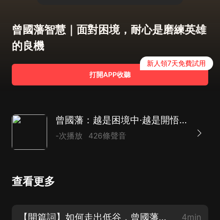
曾國藩智慧｜面對困境，耐心是磨練英雄
的良機
新人領7天免費試用
打開APP收聽
曾國藩：越是困境中·越是開悟時｜董宇輝 力薦曾國藩
-次播放
426條聲音
查看更多
【開篇詞】如何走出低谷，曾國藩給出了答案
4min