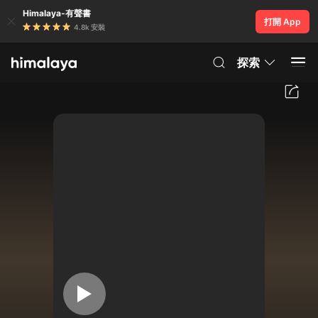
Himalaya-有聲書
打開 App
4.8k 安裝
探索