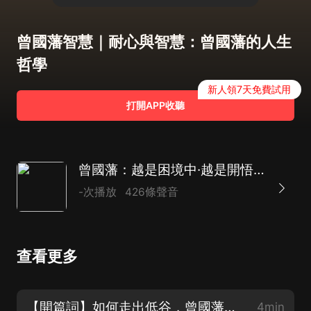
曾國藩智慧｜耐心與智慧：曾國藩的人生
哲學
新人領7天免費試用
打開APP收聽
曾國藩：越是困境中·越是開悟時｜董宇輝 力薦曾國藩
-次播放
426條聲音
查看更多
【開篇詞】如何走出低谷，曾國藩給出了答案
4min