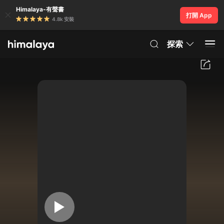
Himalaya-有聲書
打開 App
4.8k 安裝
探索