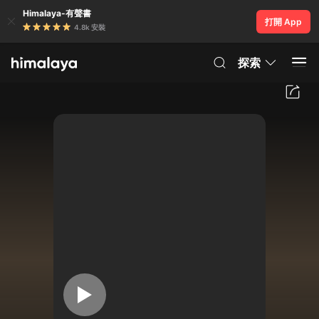
Himalaya-有聲書
打開 App
4.8k 安裝
探索