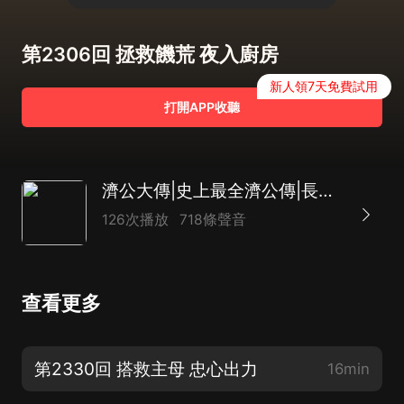
第2306回 拯救饑荒 夜入廚房
新人領7天免費試用
打開APP收聽
濟公大傳|史上最全濟公傳|長篇神魔評書|致敬經典|達林開講
126次播放
718條聲音
查看更多
第2330回 搭救主母 忠心出力
16min