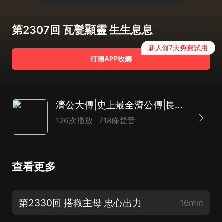
第2307回 瓦甏顯靈 生生息息
新人領7天免費試用
打開APP收聽
濟公大傳|史上最全濟公傳|長篇神魔評書|致敬經典|達林開講
126次播放
718條聲音
查看更多
第2330回 搭救主母 忠心出力
16min