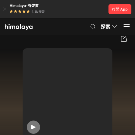
Himalaya-有聲書
打開 App
4.8k 安裝
探索