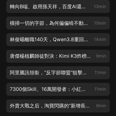
轉向B端、啟用孫天祥，百度AI還剩幾張底牌？
13min
橫掃一切的字節，為何偏偏啃不動付費網文？
10min
林俊暘離職140天，Qwen3.8重回開源，阿里大模型還能打嗎？
14min
唐傑楊植麟師徒對決：Kimi K3炸榜，智譜蒸發3000億
9min
阿里騰訊領銜，“反字節聯盟”狙擊Seedance？
11min
7300個Skill、16萬開發者：小紅書開始種“AI”
11min
外賣大戰之后，淘寶閃購的“新增長極”
9min