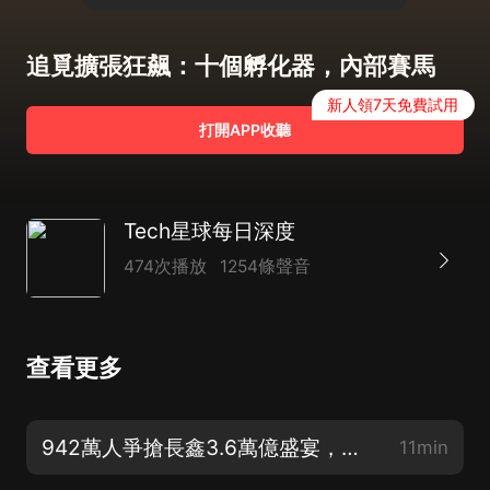
追覓擴張狂飆：十個孵化器，內部賽馬
新人領7天免費試用
打開APP收聽
Tech星球每日深度
474次播放
1254條聲音
查看更多
942萬人爭搶長鑫3.6萬億盛宴，誰套現離場，誰重倉豪賭？
11min