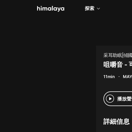
探索
全部
小說
個人成長
采耳助眠|傾
相聲評書
咀嚼音 -
兒童
11min
MAY
歷史
情感治愈
播放聲
健康養生
商業財經
詳細信息
廣播劇