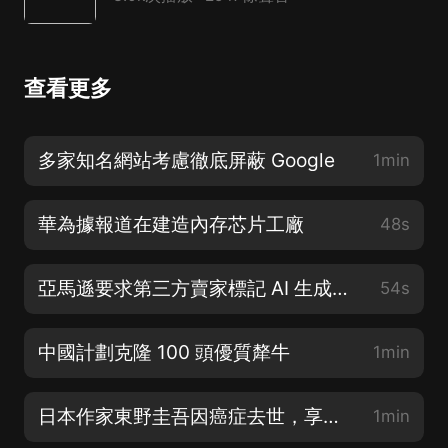
查看更多
多家知名網站考慮徹底屏蔽 Google
1min
華為據報道在建造內存芯片工廠
48s
亞馬遜要求第三方賣家標記 AI 生成圖像
54s
中國計劃克隆 100 頭優質犛牛
1min
日本作家東野圭吾因癌症去世，享年 68 歲
1min