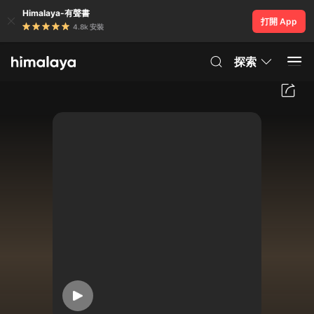
Himalaya-有聲書
打開 App
4.8k 安裝
探索