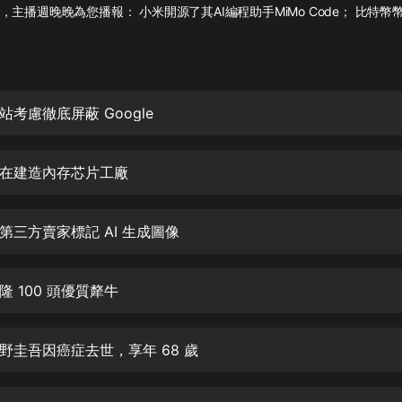
灰姑娘音樂
主播週晚晚為您播報： 小米開源了其AI編程助手MiMo Code； 比特幣
郭德綱於謙相聲全集
德雲社郭德綱相聲VIP
考慮徹底屏蔽 Google
安全警長啦咘啦哆·假期篇|新篇章加
更|寶寶巴士故事
寶寶巴士
在建造內存芯片工廠
凡人修仙傳|楊洋主演影視原著|薑廣
濤配音多播版本
光合積木
第三方賣家標記 AI 生成圖像
摸金天師【第一季】（紫襟演播）
 100 頭優質犛牛
有聲的紫襟
無敵六皇子|爆笑穿越|無敵流皇子|安
野圭吾因癌症去世，享年 68 歲
燃領銜有聲小說
安燃