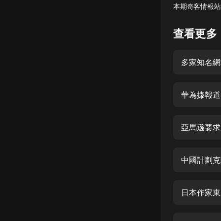
本期奇客情報站，
懸疑
查看更多
科幻
好書精講
多家知名網站
外語
耽美
華為據報道
認知思維
亞馬遜要求
人文
音樂
中國計劃克隆
粵語
頭條
日本作家東
娛樂