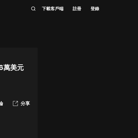
下載客戶端
註冊
登錄
至6萬美元
論
分享