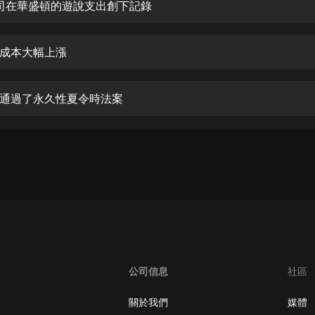
生命科學篇1-2·猴子警長科學探案記|
 公司在華盛頓的遊說支出創下記錄
寶寶巴士科普
寶寶巴士
成本大幅上漲
【新民間劇場】我的老千江湖｜ 有聲
的紫襟｜ 魔幻千手
有聲的紫襟
通過了永久性夏令時法案
《夜色鋼琴曲》
夜色鋼琴曲趙海洋
太荒吞天訣丨熱血玄幻丨紫襟領銜有
聲劇
有聲的紫襟
嫡女貴嫁 | 一刀蘇蘇團隊制作 | 古言
宮鬥重生爽文 多人有聲劇
一刀蘇蘇
公司信息
社區
中國大案紀實 | 每日一驚案！真實案
件恐怖刑偵尚文
關於我們
媒體
大舌頭尚文