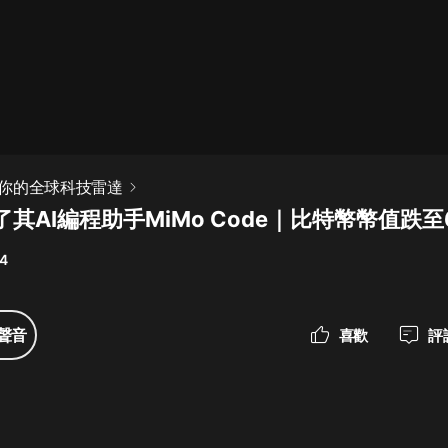
最佳女婿｜都市異能多人有聲劇｜一
種侃侃｜有聲小說
一種侃侃
米小圈上學記:一二三年級 | 暢銷出版
你的全球科技雷達
物
其AI編程助手MiMo Code｜比特幣幣值跌
米小圈
14
破壞者聯盟篇1-4季·猴子警長科學探
案記|寶寶巴士
寶寶巴士
聲音
喜歡
評
大奉打更人丨頭陀淵領銜多人有聲
劇|暢聽全集|王鶴棣、田曦薇主演影
視劇原著|賣報小郎君
頭陀淵講故事
總有這樣的歌只想一個人聽