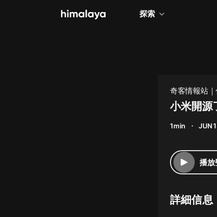
探索
全部
小說
個人成長
奇客情報站｜
相聲評書
小米開源了
兒童
1min
JUN 
歷史
情感治愈
播放
健康養生
商業財經
詳細信息
廣播劇