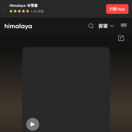
Himalaya-有聲書
打開 App
4.8k 安裝
探索