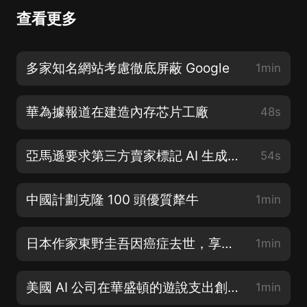
查看更多
多家知名網站考慮徹底屏蔽 Google
1min
華為據報道在建造內存芯片工廠
48s
亞馬遜要求第三方賣家標記 AI 生成圖像
54s
中國計劃克隆 100 頭優質犛牛
1min
日本作家東野圭吾因癌症去世，享年 68 歲
1min
美國 AI 公司在華盛頓的遊說支出創下記錄
1min