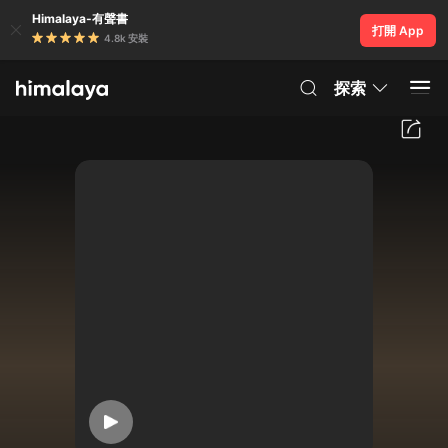
Himalaya-有聲書
打開 App
4.8k 安裝
探索