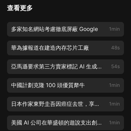
查看更多
多家知名網站考慮徹底屏蔽 Google
1min
華為據報道在建造內存芯片工廠
48s
亞馬遜要求第三方賣家標記 AI 生成圖像
54s
中國計劃克隆 100 頭優質犛牛
1min
日本作家東野圭吾因癌症去世，享年 68 歲
1min
美國 AI 公司在華盛頓的遊說支出創下記錄
1min