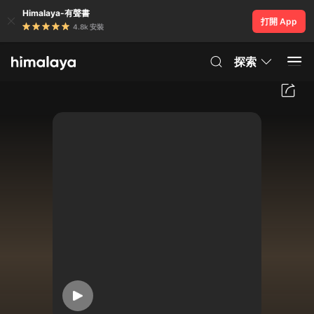
Himalaya-有聲書
打開 App
4.8k 安裝
探索