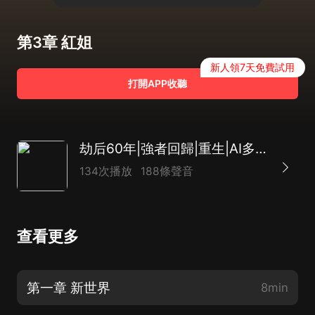
第3章 紅姐
新人領7天免費試用
打開APP收聽
劫后60年|強者回歸|重生|AI多播
134次播放
188條聲音
查看更多
第一章 新世界
8min