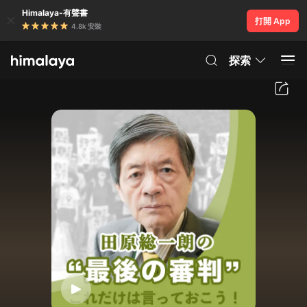
Himalaya-有聲書
打開 App
4.8k 安裝
探索