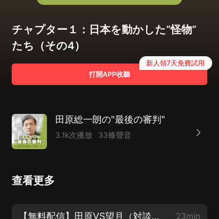
チャプター１：日本を動かした“怪物”
たち（その4）
新人領7天免費試用
打開APP收聽
田原総一朗の"最後の審判"
3.1k次播放
33條聲音
查看更多
【無料配信】田原VS望月（対談１）：官房長官記者會見のウラ側
23min