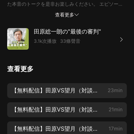
た本音のトークを是非お楽しみください。 エピソード
1：官房長官記者會見のウラ側 エピソード2：メスを入
查看更多
れろ！ーー馴れ合い「記者クラブ」の実態 エピソード
3：「令和」の幕開けと日本のジャーナリズム エピソー
田原総一朗の"最後の審判"
ド4：「ポスト安倍」と「令和おじさん」待望論の行
3.1k次播放
33條聲音
方 田原総一朗（たはら・そういちろう） 1934年、滋賀
県生まれ。早稲田大學卒業後、岩波映畫製作所、東京１
２チャンネル（現テレビ東京）を経て、77年からフリ
查看更多
ー。 主として放送、出版などのメディアを通じてジャ
ーナリストとして幅広い活動を精力的にこなしつつ、つ
ねにジャーナリズムに新風をもたらしてきた。著書多
【無料配信】田原VS望月（対談１）：官房長官記者會見のウラ側
23min
數。 令和に入ってからの最新刊は、『殺されても聞
く』（朝日選書、2019年5月刊）。 望月衣塑子（もち
【無料配信】田原VS望月（対談２）：メスを入れろ！ーー馴れ合い「記者クラブ」の実態
21min
づき・いそこ） 1975年、東京都生まれ。慶應義塾大學
法學部...
【無料配信】田原VS望月（対談３）：「令和」の幕開けと日本のジャーナリズム
17min