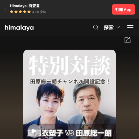
Himalaya-有聲書
打開 App
4.8k 安裝
探索