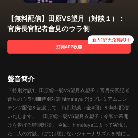
【無料配信】田原VS望月（対談１）：
官房長官記者會見のウラ側
新人領7天免費試用
打開APP收聽
聲音簡介
「特別対談1」田原総一朗VS望月衣塑子：官房長官記者
會見のウラ側■特別対談 himalayaではプレミアムコン
テンツ配信を記念して、特別対談（全4回）を無料配信
いたします。 「田原総一朗VS望月衣塑子：令和の幕開
けを告げる特別対談」 今回、himalayaによって実現し
た二人の対談。他では聴けないジャーナリズムを軸にし