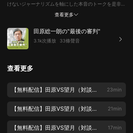
けないジャーナリズムを軸にした本音のトークを是非お
楽しみください。エピソード1：官房長官記者會見のウ
查看更多
ラ側エピソード2：メスを入れろ！ーー馴れ合い「記者
クラブ」の実態エピソード3：「令和」の幕開けと日本
田原総一朗の"最後の審判"
のジャーナリズムエピソード4：「ポスト安倍」と「令
3.1k次播放
33條聲音
和おじさん」待望論の行方田原総一朗（たはら・そうい
ちろう）1934年、滋賀県生まれ。早稲田大學卒業後、
岩波映畫製作所、東京１２チャンネル（現テレビ東京）
查看更多
を経て、77年からフリー。主として放送、出版などの
メディアを通じてジャーナリストとして幅広い活動を精
力的にこなしつつ、つねにジャーナリズムに新風をもた
【無料配信】田原VS望月（対談１）：官房長官記者會見のウラ側
23min
らしてきた。著書多數。令和に入ってからの最新刊は、
『殺されても聞く』（朝日選書、2019年5月刊）。望月
【無料配信】田原VS望月（対談２）：メスを入れろ！ーー馴れ合い「記者クラブ」の実態
21min
衣塑子（もちづき・いそこ）1975年、東京都生まれ。
慶應義塾大學法學部卒業...
【無料配信】田原VS望月（対談３）：「令和」の幕開けと日本のジャーナリズム
17min