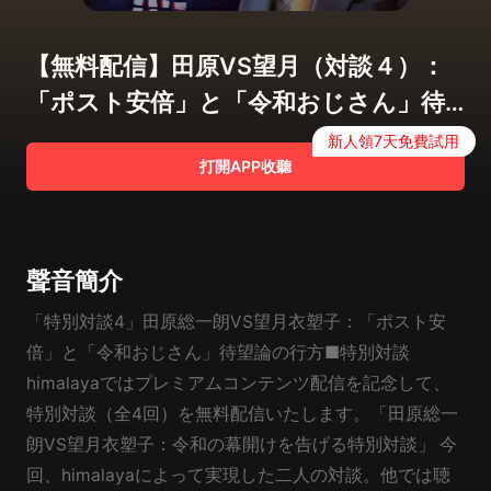
【無料配信】田原VS望月（対談４）：
「ポスト安倍」と「令和おじさん」待
望論の行方
新人領7天免費試用
打開APP收聽
聲音簡介
「特別対談4」田原総一朗VS望月衣塑子：「ポスト安
倍」と「令和おじさん」待望論の行方■特別対談
himalayaではプレミアムコンテンツ配信を記念して、
特別対談（全4回）を無料配信いたします。「田原総一
朗VS望月衣塑子：令和の幕開けを告げる特別対談」 今
回、himalayaによって実現した二人の対談。他では聴