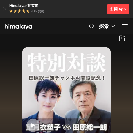
Himalaya-有聲書
打開 App
4.8k 安裝
探索