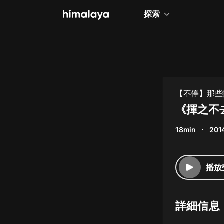
探索
全部
小說
個人成長
【不停】那些
相聲評書
《揮之不
兒童
18min
201
歷史
情感治愈
播放
健康養生
商業財經
詳細信息
廣播劇