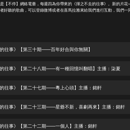
灰姑娘音樂
是【不停】網絡電臺，每週四為你帶來的《揮之不去的往事》。新的片花~
者好聽的歌曲，可以登錄微博或者在喜馬拉雅來給我們進行互動，我們一
郭德綱於謙相聲全集
德雲社郭德綱相聲VIP
安全警長啦咘啦哆·假期篇|新篇章加
更|寶寶巴士故事
的往事》【第三十期——百年好合與你無關】
寶寶巴士
凡人修仙傳|楊洋主演影視原著|薑廣
濤配音多播版本
的往事》【第二十八期——有一種回憶叫翻唱】主播：柒夏
光合積木
的往事》【第二十七期——粵上心頭】主播：銘軒
摸金天師【第一季】（紫襟演播）
有聲的紫襟
的往事》【第二十三期——星爺不新，喜劇再來】主播：銘軒
無敵六皇子|爆笑穿越|無敵流皇子|安
燃領銜有聲小說
安燃
的往事》【第二十二期——一個人】主播：銘軒