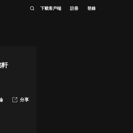
下載客戶端
註冊
登錄
銘軒
論
分享