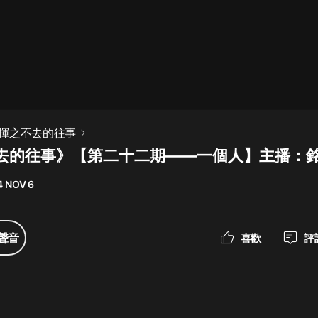
最佳女婿｜都市異能多人有聲劇｜一
種侃侃｜有聲小說
一種侃侃
米小圈上學記:一二三年級 | 暢銷出版
揮之不去的往事
物
去的往事》【第二十二期——一個人】主播：
米小圈
4 NOV 6
破壞者聯盟篇1-4季·猴子警長科學探
案記|寶寶巴士
寶寶巴士
聲音
喜歡
評
大奉打更人丨頭陀淵領銜多人有聲
劇|暢聽全集|王鶴棣、田曦薇主演影
視劇原著|賣報小郎君
頭陀淵講故事
總有這樣的歌只想一個人聽