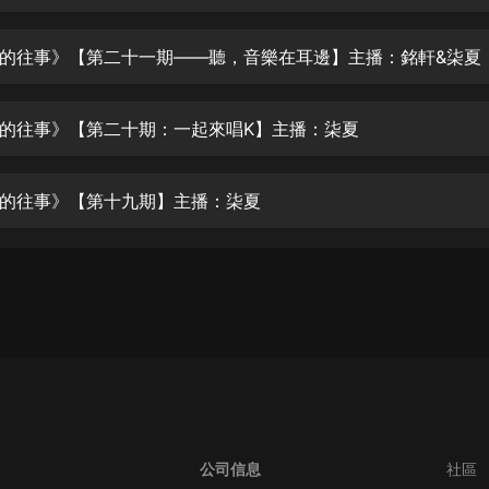
生命科學篇1-2·猴子警長科學探案記|
寶寶巴士科普
寶寶巴士
的往事》【第二十一期——聽，音樂在耳邊】主播：銘軒&柒夏
【新民間劇場】我的老千江湖｜ 有聲
的紫襟｜ 魔幻千手
的往事》【第二十期：一起來唱K】主播：柒夏
有聲的紫襟
《夜色鋼琴曲》
的往事》【第十九期】主播：柒夏
夜色鋼琴曲趙海洋
太荒吞天訣丨熱血玄幻丨紫襟領銜有
聲劇
有聲的紫襟
嫡女貴嫁 | 一刀蘇蘇團隊制作 | 古言
宮鬥重生爽文 多人有聲劇
一刀蘇蘇
中國大案紀實 | 每日一驚案！真實案
件恐怖刑偵尚文
公司信息
社區
大舌頭尚文