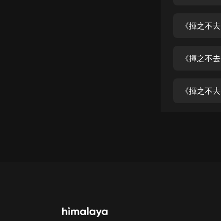
經典名著
人物傳記
《揮之不去
電影
生活
《揮之不去
英語
《揮之不去
日語
課程
少兒教育
二次元
教育培訓
IT科技
汽車