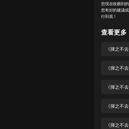
您現在收聽到的
懸疑
您有好的建議或
行到底！
科幻
好書精講
查看更多
外語
《揮之不去
耽美
認知思維
《揮之不去
人文
音樂
《揮之不去
粵語
《揮之不去
頭條
娛樂
《揮之不去