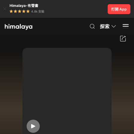
Himalaya-有聲書
打開 App
4.8k 安裝
探索