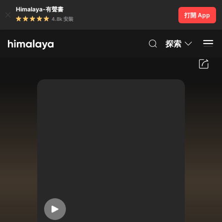
Himalaya-有聲書
打開 App
4.8k 安裝
探索