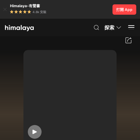
Himalaya-有聲書
打開 App
4.8k 安裝
探索